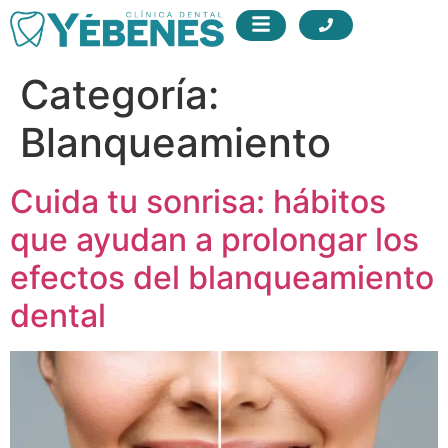
Categoría:
Blanqueamiento
Cuida tu sonrisa: hábitos
que ayudan a prolongar los
efectos del blanqueamiento
dental