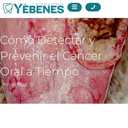
Cómo Detectar y
Prevenir el Cáncer
Oral a Tiempo
Inicio
|
Blog