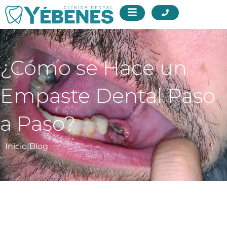
¿Cómo se Hace un
Empaste Dental Paso
a Paso?
Inicio
|
Blog