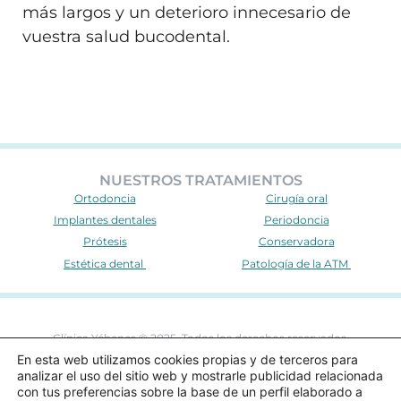
más largos y un deterioro innecesario de
vuestra salud bucodental.
NUESTROS TRATAMIENTOS
Ortodoncia
Cirugía oral
Implantes dentales
Periodoncia
Prótesis
Conservadora
Estética dental
Patología de la ATM
Clínica Yébenes © 2025. Todos los derechos reservados.
En esta web utilizamos cookies propias y de terceros para
Nº de autorización sanitaria: CS7211
analizar el uso del sitio web y mostrarle publicidad relacionada
Aviso de privacidad
|
Política de cookies
|
Aviso Legal
con tus preferencias sobre la base de un perfil elaborado a