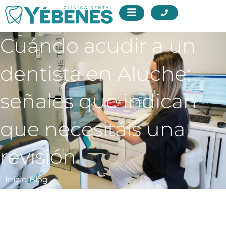
Cuándo acudir a un
dentista en Aluche:
señales que indican
que necesitáis una
revisión
Inicio
|
Blog