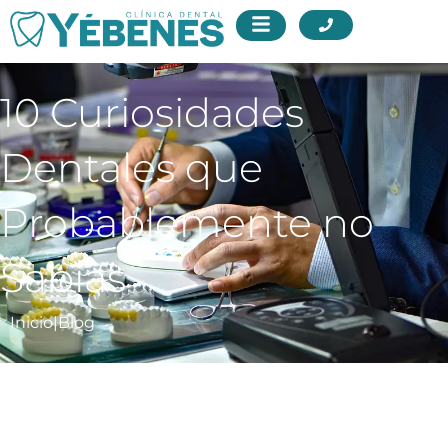
10 Curiosidades
Dentales que
Probablemente no
Sabías
Inicio
|
Blog