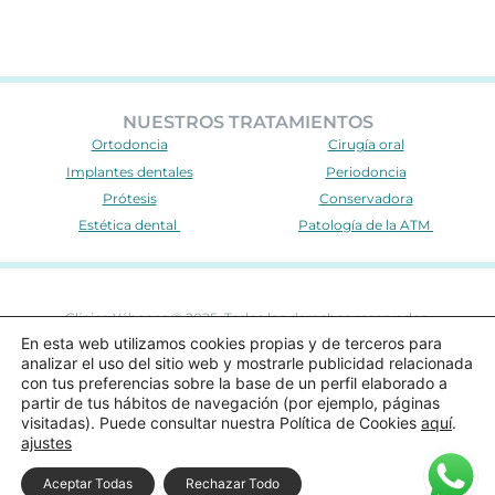
NUESTROS TRATAMIENTOS
Ortodoncia
Cirugía oral
Implantes dentales
Periodoncia
Prótesis
Conservadora
Estética dental
Patología de la ATM
Clínica Yébenes © 2025. Todos los derechos reservados.
En esta web utilizamos cookies propias y de terceros para
Nº de autorización sanitaria: CS7211
analizar el uso del sitio web y mostrarle publicidad relacionada
Aviso de privacidad
|
Política de cookies
|
Aviso Legal
con tus preferencias sobre la base de un perfil elaborado a
partir de tus hábitos de navegación (por ejemplo, páginas
visitadas). Puede consultar nuestra Política de Cookies
aquí
.
ajustes
Aceptar Todas
Rechazar Todo